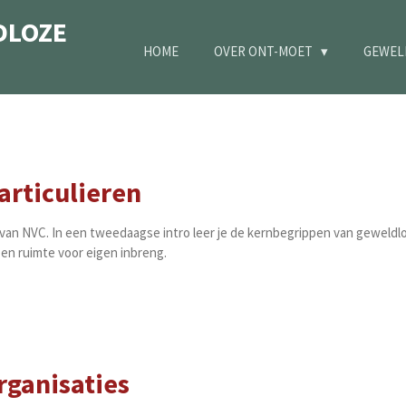
DLOZE
HOME
OVER ONT-MOET
GEWEL
articulieren
an NVC. In een tweedaagse intro leer je de kernbegrippen van geweldl
e en ruimte voor eigen inbreng.
rganisaties