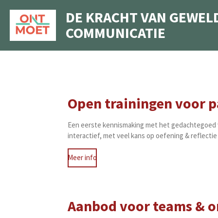
Ga
DE KRACHT VAN GEWEL
direct
COMMUNICATIE
naar
de
hoofdinhoud
Open trainingen voor p
Een eerste kennismaking met het gedachtegoed v
interactief, met veel kans op oefening & reflecti
Meer info
Aanbod voor teams & o